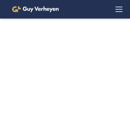
Project CD
In samenwerking met architecte Sofie Pittoors realiseerden
we deze prachtige loft. De bijzondere ruimte vroeg om een
sterke architecturale benadering en een hoogwaardige
afwerking, waarbij elk detail bijdraagt aan een stijlvol en
coherent geheel. Onze productiemedewerkers en
interieurbouwers gingen de uitdaging met vakmanschap en
precisie aan, en vertaalden het ontwerp tot in de kleinste
afwerking naar een verfijnde realiteit.