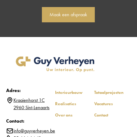
Maak een afspraak
Adres:
Interieurbouw
Totaalprojecten
Kraaienhorst 1C
Realisaties
Vacatures
2960 Sint-Lenaarts
Over ons
Contact
Contact:
info@guyverheyen.be