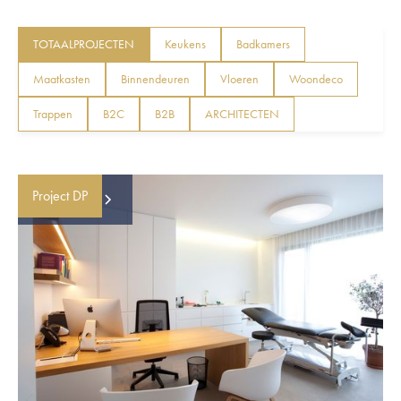
TOTAALPROJECTEN
Keukens
Badkamers
Maatkasten
Binnendeuren
Vloeren
Woondeco
Trappen
B2C
B2B
ARCHITECTEN
Project DP
Bekijk meer