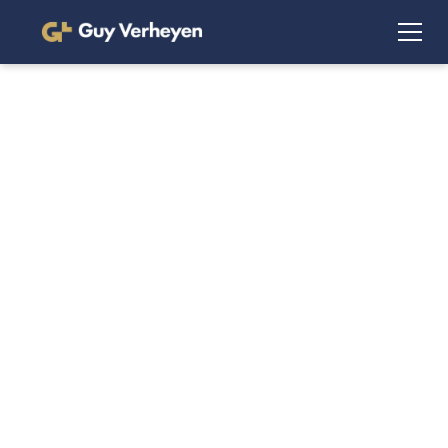
Project ODP
Voor deze optiekzaak vertaalden we het ontwerp van
Studio Haver naar een verfijnde en karaktervolle ruimte.
We stonden in voor de volledige uitvoering, met oog voor
detail en materialiteit. Warme, aardse tinten en robuuste
texturen worden gecombineerd met strakke lijnen en een
open, lichte gevel. Maatwerkpresentaties geven de brillen
alle aandacht, terwijl het geheel rust en balans uitstraalt.
Een plek waar functionaliteit en beleving moeiteloos
samenkomen.