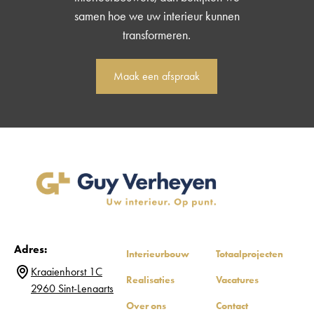
samen hoe we uw interieur kunnen
transformeren.
Maak een afspraak
Adres:
Interieurbouw
Totaalprojecten
Kraaienhorst 1C
Realisaties
Vacatures
2960 Sint-Lenaarts
Over ons
Contact