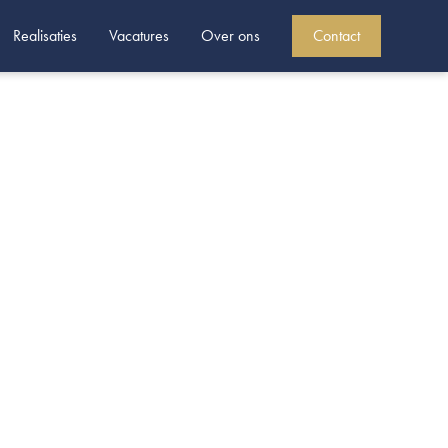
Realisaties
Vacatures
Over ons
Contact
 verdieping en voegden
we alles in handen. De
erp. Tot en met de losse
ijk thuis.