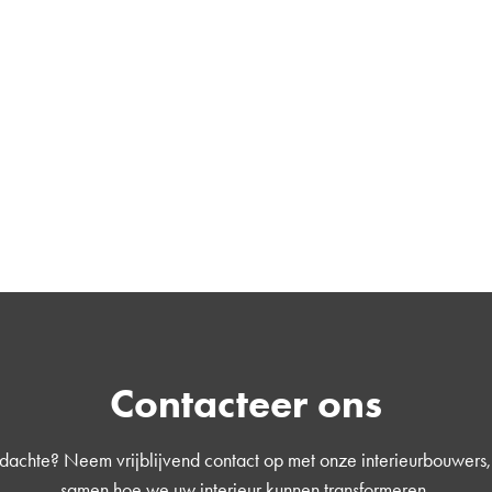
Contacteer ons
edachte? Neem vrijblijvend contact op met onze interieurbouwers
samen hoe we uw interieur kunnen transformeren.