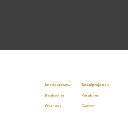
Interieurbouw
Totaalprojecten
Realisaties
Vacatures
Over ons
Contact